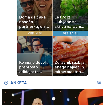
Doma ga čaka
Le uro iz
noseča
Ljubljane se
partnerka, on pa
skriva naravni
dopustuje z
čudež, ki je kot
CEKIN.SI
VIZITA.SI
drugo
ustvarjen za
družinski izlet
Ko imajo dovolj,
Zdravnik razbija
preprosto
enega največjih
odidejo: to
mitov: mastna
znamenje
jetra ne
najpogosteje da
nastanejo zaradi
ANKETA
odpoved
slanine, temveč
zaradi živila, ki
ga imamo vsi
radi