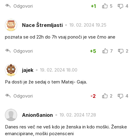
Odgovori
+1
5
4
Nace Štremljasti
19. 02. 2024 19.25
poznata se od 22h do 7h vsaj ponoči je vse črno ane
Odgovori
+5
7
2
jajek
19. 02. 2024 18.00
Pa dosti je že sedaj o tem Matej- Gaja.
Odgovori
-2
2
4
Anion6anion
19. 02. 2024 17.28
Danes res več ne veš kdo je ženska in kdo moški. Ženske
emancipirane, moški pozensceni