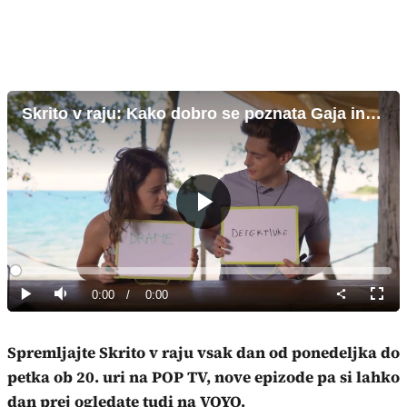
Skrito v raju: Kako dobro se poznata Gaja in Matej?
Predvajaj
Loaded
:
0%
Current
0:00
/
Duration
0:00
Predvajaj
Tiho
Celoz
način
Time
Spremljajte Skrito v raju vsak dan od ponedeljka do
petka ob 20. uri na POP TV,
nove epizode pa si lahko
dan prej ogledate tudi na VOYO.