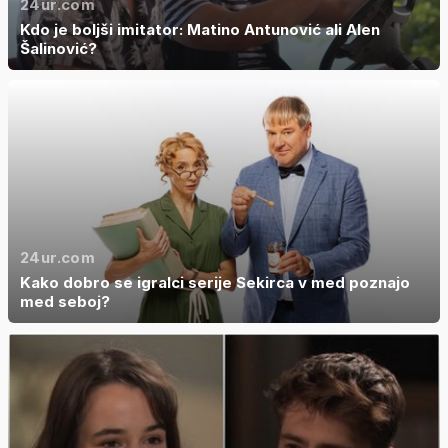
24ur.com
Kdo je boljši imitator: Matino Antunović ali Alen
Šalinović?
24ur.com
Kako dobro se igralci serije Sekirca v med poznajo
med seboj?