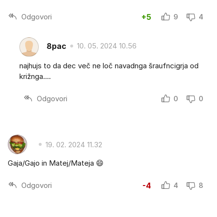
Odgovori
+5
9
4
8pac
10. 05. 2024 10.56
najhujs to da dec več ne loč navadnga šraufncigrja od
križnga....
Odgovori
0
0
19. 02. 2024 11.32
Gaja/Gajo in Matej/Mateja 😄
Odgovori
-4
4
8