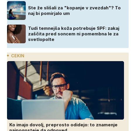
Ste že slišali za "kopanje v zvezdah"? To
naj bi pomirjalo um
Tudi temnejša koža potrebuje SPF: zakaj
zaščita pred soncem ni pomembna le za
svetlopolte
CEKIN
Ko imajo dovolj, preprosto odidejo: to znamenje
najpogosteje da odpoved