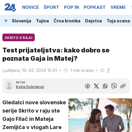
NOVICE
ŠPORT
POP IN
POPKAST
VREME
Slovenija
Tujina
Črna kronika
Dejstva
Tuja scena
SKRITO V RAJU
Test prijateljstva: kako dobro se
poznata Gaja in Matej?
Ljubljana, 19. 02. 2024 10.01
1 min branja
7
AVTOR:
Katja Dobrijević
Gledalci nove slovenske
serije Skrito v raju ste
Gajo Filač in Mateja
Zemljiča v vlogah Lare