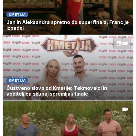
KMETIJA
Jan in Aleksandra spretno do superfinala, Franc je
izpadel
KMETIJA
Čustveno slovo od Kmetije: Tekmovalci in
voditeljica skupaj spremljali finale