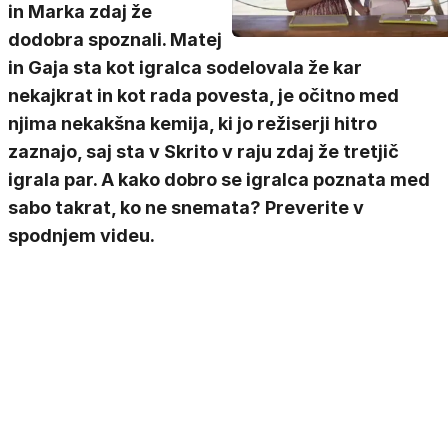
in Marka zdaj že
dodobra spoznali. Matej
in Gaja sta kot igralca sodelovala že kar
nekajkrat in kot rada povesta, je očitno med
njima nekakšna kemija, ki jo režiserji hitro
zaznajo, saj sta v Skrito v raju zdaj že tretjič
igrala par. A kako dobro se igralca poznata med
sabo takrat, ko ne snemata? Preverite v
spodnjem videu.