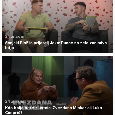
24ur.com
Sanjski Blaž in prijatelj Jaka: Punce so zelo zanimiva
bitja
24ur.com
Kdo bolje bere z ustnic: Zvezdana Mlakar ali Luka
Cimprič?