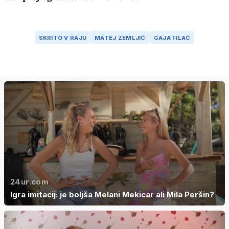
SKRITO V RAJU
MATEJ ZEMLJIČ
GAJA FILAČ
24ur.com
Igra imitacij: je boljša Melani Mekicar ali Mila Peršin?