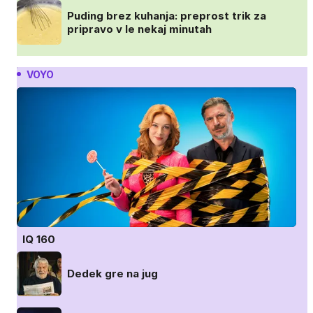
Puding brez kuhanja: preprost trik za
pripravo v le nekaj minutah
VOYO
IQ 160
Dedek gre na jug