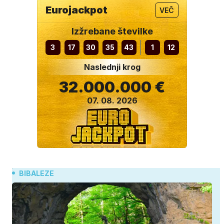
Eurojackpot
VEČ
Izžrebane številke
3
17
30
35
43
1
12
Naslednji krog
32.000.000 €
07. 08. 2026
BIBALEZE