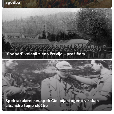
zgodba'
'Spopad' velesil z eno žrtvijo – prašičem
Spektakularni neuspeh Cie: pijani agenti v rokah
albanske tajne službe