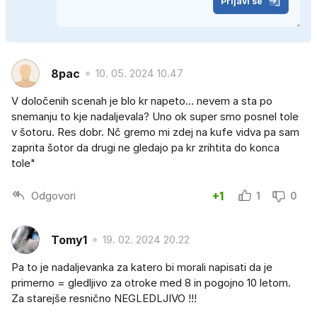
Prijavi se
8pac
10. 05. 2024 10.47
V določenih scenah je blo kr napeto... nevem a sta po
snemanju to kje nadaljevala? Uno ok super smo posnel tole
v šotoru. Res dobr. Nč gremo mi zdej na kufe vidva pa sam
zaprita šotor da drugi ne gledajo pa kr zrihtita do konca
tole"
Odgovori
+1
1
0
Tomy1
19. 02. 2024 20.22
Pa to je nadaljevanka za katero bi morali napisati da je
primerno = gledljivo za otroke med 8 in pogojno 10 letom.
Za starejše resnično NEGLEDLJIVO !!!