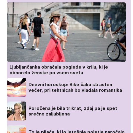
Ljubljančanka obračala poglede v krilu, ki je
obnorelo ženske po vsem svetu
Dnevni horoskop: Bike čaka strasten
večer, pri tehtnicah bo vladala romantika
Poročena je bila trikrat, zdaj pa je spet
srečno zaljubljena
To je pijača, ki jo letošnje poletje naročajo