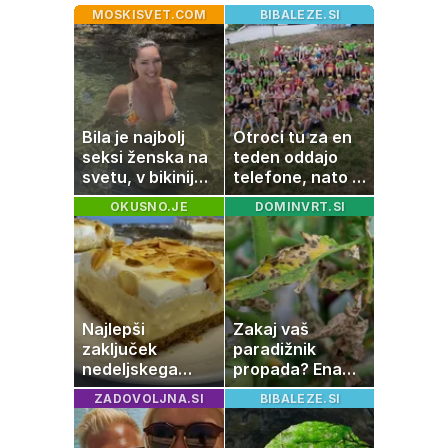
MOSKISVET.COM
BIBALEZE.SI
Bila je najbolj
Otroci tu za en
seksi ženska na
teden oddajo
svetu, v bikiniju
telefone, nato pa
znova navdušila
se zgodi nekaj
OKUSNO.JE
DOMINVRT.SI
nepričakovanega
Najlepši
Zakaj vaš
zaključek
paradižnik
nedeljskega
propada? Ena
kosila: 8 sladic
napaka lahko
ZADOVOLJNA.SI
BIBALEZE.SI
brez peke, ki se
uniči rastline –
jih vsi veselijo
tako jih rešite