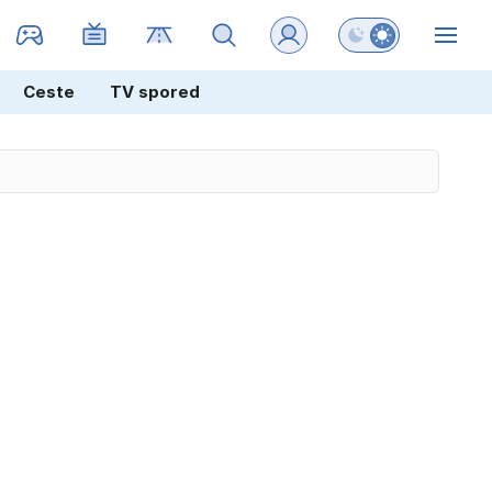
Preklopi barvni na
ZIN
Ceste
TV spored