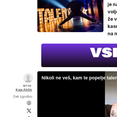
je n
volj
že v
kasn
na n
Nikoli ne veš, kam te popelje tale
AVTOR:
Kaja Ahčin
Deli zgodbo: