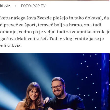
ki kviz.
FOTO: POP TV
rketu našega šova Zvezde plešejo in tako dokazal, da
i preveč za šport, temveč bolj za hrano, zna tudi
 kuhanje, vedno pa je veljal tudi za zaupnika otrok, j
a šova Mali veliki šef. Tudi v vlogi voditelja se je
veliki kviz.