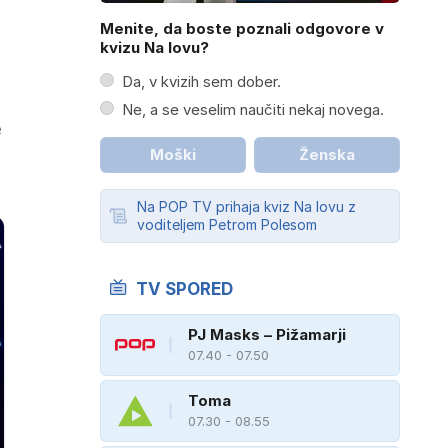
Menite, da boste poznali odgovore v
kvizu Na lovu?
Da, v kvizih sem dober.
Ne, a se veselim naučiti nekaj novega.
e
Moški
Ženska
Na POP TV prihaja kviz Na lovu z
voditeljem Petrom Polesom
TV SPORED
PJ Masks – Pižamarji
07.40 - 07.50
Toma
07.30 - 08.55