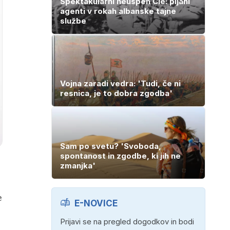
Spektakularni neuspeh Cie: pijani
agenti v rokah albanske tajne
službe
Vojna zaradi vedra: 'Tudi, če ni
resnica, je to dobra zgodba'
Sam po svetu? 'Svoboda,
spontanost in zgodbe, ki jih ne
zmanjka'
e
E-NOVICE
Prijavi se na pregled dogodkov in bodi