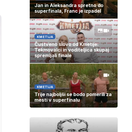
Jan in Aleksandra spretno do
superfinala, Franc je izpadel
KMETIJA
Čustveno slovo od Kmetije:
Tekmovalci in voditeljica skupaj
spremljali finale
KMETIJA
Trije najboljši se bodo pomerili za
mesti v superfinalu