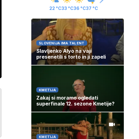
22 °C
33 °C
36 °C
37 °C
SLOVENIJA IMA TALENT
Slavljenko Alyo na vaji
presenetili s torto in ji zapeli
ozaslonski
in
KMETIJA
Zakaj si moramo ogledati
superfinale 12. sezone Kmetije?
KMETIJA