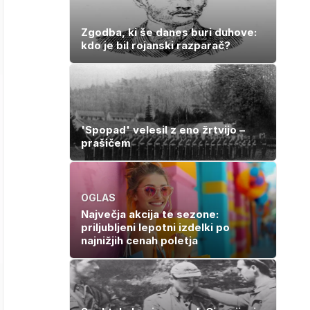
Zgodba, ki še danes buri duhove:
kdo je bil rojanski razparač?
'Spopad' velesil z eno žrtvijo –
prašičem
OGLAS
Največja akcija te sezone:
priljubljeni lepotni izdelki po
najnižjih cenah poletja