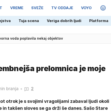
T
VREME
SVEŽE
TV ODDAJE
VOYO
MAGA
ejstva
Tuja scena
Veriga dobrih ljudi
Platforma
na cestah pričakovana gneča
embnejša prelomnica je moje
min branja
2
ot otrok je s svojimi vragolijami zabaval ljudi okoli
 in takšen sloves se ga drži še danes. Sašo Stare