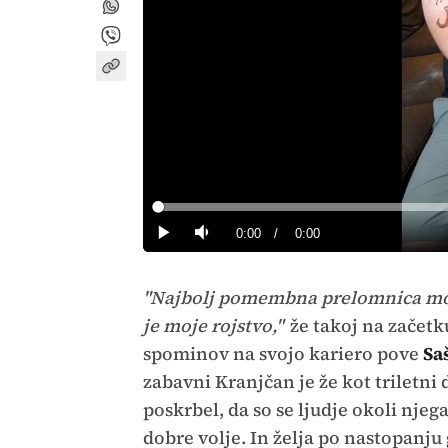
Loaded
:
0%
Current
0:00
/
Duration
0:00
Predvajaj
Tiho
Time
"Najbolj pomembna prelomnica moj
je moje rojstvo,"
že takoj na začetk
spominov na svojo kariero pove
Sa
zabavni Kranjčan je že kot triletni
poskrbel, da so se ljudje okoli njega
dobre volje. In želja po nastopanju 