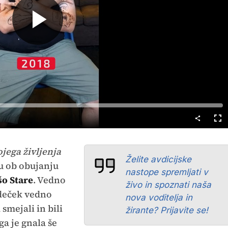
Predvajaj
Cel
nač
ega življenja
Želite avdicijske
u ob obujanju
nastope spremljati v
šo Stare
. Vedno
živo in spoznati naša
 deček vedno
nova voditelja in
 smejali in bili
žirante? Prijavite se!
ga je gnala še