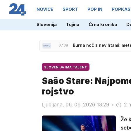
NOVICE
ŠPORT
POP IN
POPKAS
Slovenija
Tujina
Črna kronika
D
07.20
Konec počitnic v Nemčiji, 
SLOVENIJA IMA TALENT
Sašo Stare: Najpom
rojstvo
Ljubljana, 06. 06. 2026 13.29
2 
Že k
sebe