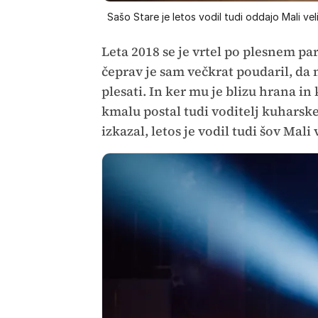
Sašo Stare je letos vodil tudi oddajo Mali veli
Leta 2018 se je vrtel po plesnem pa
čeprav je sam večkrat poudaril, da n
plesati. In ker mu je blizu hrana in
kmalu postal tudi voditelj kuharskeg
izkazal, letos je vodil tudi šov Mali 