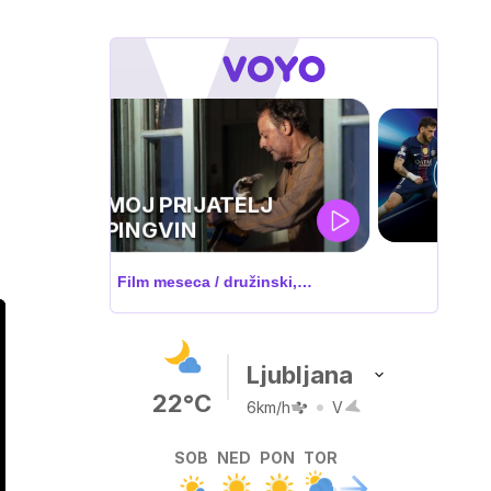
UEFA
SUPERPOKAL
V živo na VOYO: sreda ob 20.30
Ljubljana
22°C
6km/h
V
SOB
NED
PON
TOR