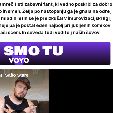
amreč tisti zabavni fant, ki vedno poskrbi za dobro
o in smeh. Želja po nastopanju ga je gnala na odre,
 mladih letih se je preizkušal v improvizacijski ligi,
eje pa je postal eden najbolj priljubljenih komikov
aši sceni. In seveda tudi voditelj naših šovov.
nt: Sašo Stare