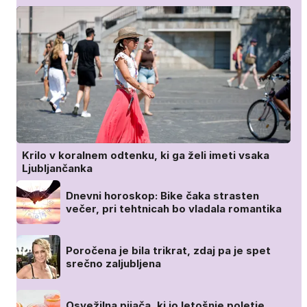
Krilo v koralnem odtenku, ki ga želi imeti vsaka
Ljubljančanka
Dnevni horoskop: Bike čaka strasten
večer, pri tehtnicah bo vladala romantika
Poročena je bila trikrat, zdaj pa je spet
srečno zaljubljena
Osvežilna pijača, ki jo letošnje poletje