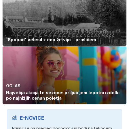
'Spopad' velesil z eno žrtvijo – prašičem
OGLAS
Največja akcija te sezone: priljubljeni lepotni izdelki
po najnižjih cenah poletja
E-NOVICE
Prijavi se na pregled dogodkov in bodi na tekočem.