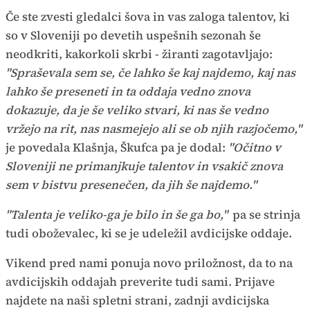
Če ste zvesti gledalci šova in vas zaloga talentov, ki
so v Sloveniji po devetih uspešnih sezonah še
neodkriti, kakorkoli skrbi - žiranti zagotavljajo:
"Spraševala sem se, če lahko še kaj najdemo, kaj nas
lahko še preseneti in ta oddaja vedno znova
dokazuje, da je še veliko stvari, ki nas še vedno
vržejo na rit, nas nasmejejo ali se ob njih razjočemo,"
je povedala Klašnja, Škufca pa je dodal:
"Očitno v
Sloveniji ne primanjkuje talentov in vsakič znova
sem v bistvu presenečen, da jih še najdemo."
"Talenta je veliko-ga je bilo in še ga bo,"
pa se strinja
tudi oboževalec, ki se je udeležil avdicijske oddaje.
Vikend pred nami ponuja novo priložnost, da to na
avdicijskih oddajah preverite tudi sami. Prijave
najdete na naši spletni strani, zadnji avdicijska