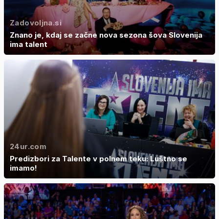
Zadovoljna.si
Znano je, kdaj se začne nova sezona šova Slovenija
ima talent
24ur.com
Predizbori za Talente v polnem teku: Luštno se
imamo!