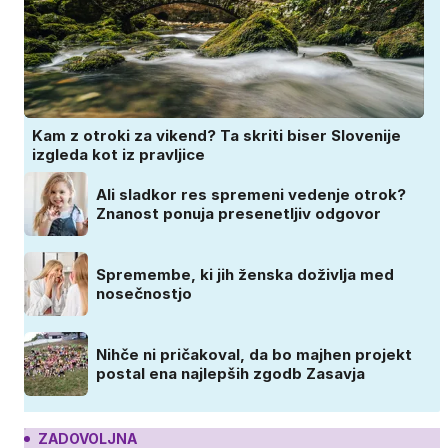
Kam z otroki za vikend? Ta skriti biser Slovenije
izgleda kot iz pravljice
Ali sladkor res spremeni vedenje otrok?
Znanost ponuja presenetljiv odgovor
Spremembe, ki jih ženska doživlja med
nosečnostjo
Nihče ni pričakoval, da bo majhen projekt
postal ena najlepših zgodb Zasavja
ZADOVOLJNA