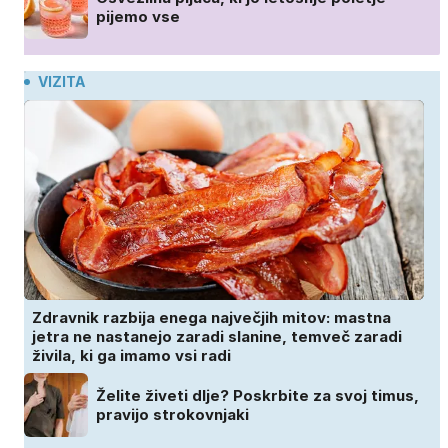
pijemo vse
VIZITA
Zdravnik razbija enega največjih mitov: mastna
jetra ne nastanejo zaradi slanine, temveč zaradi
živila, ki ga imamo vsi radi
Želite živeti dlje? Poskrbite za svoj timus,
pravijo strokovnjaki