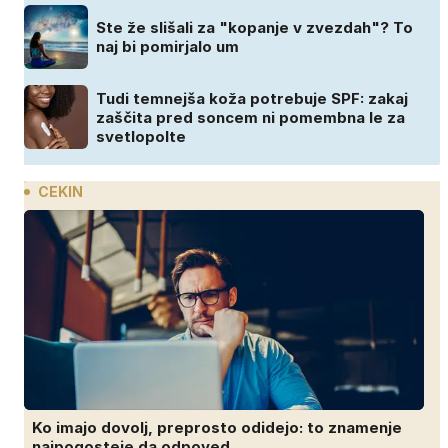
Ste že slišali za "kopanje v zvezdah"? To
naj bi pomirjalo um
Tudi temnejša koža potrebuje SPF: zakaj
zaščita pred soncem ni pomembna le za
svetlopolte
CEKIN
Ko imajo dovolj, preprosto odidejo: to znamenje
najpogosteje da odpoved