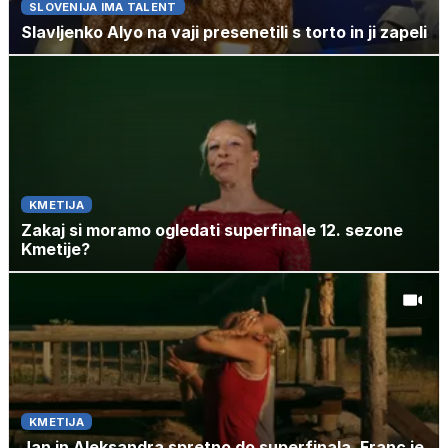
SLOVENIJA IMA TALENT
Slavljenko Alyo na vaji presenetili s torto in ji zapeli
KMETIJA
Zakaj si moramo ogledati superfinale 12. sezone
Kmetije?
KMETIJA
Jan in Aleksandra spretno do superfinala, Franc je