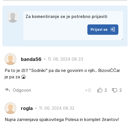
Prijavi se
banda56
11. 06. 2024 08.33
Pa to je 💩!! "Sodniki" pa da ne govorim o njih.. BizoviĆĆar
je pa za 🤮
Odgovori
+0
2
2
rogla
11. 06. 2024 08.32
Nujna zamenjava spakovitega Polesa in komplet žirantov!