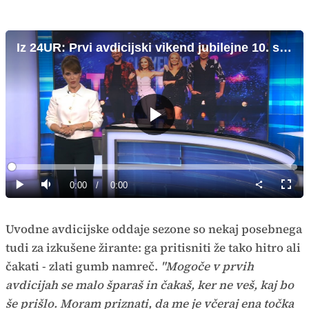
Iz 24UR: Prvi avdicijski vikend jubilejne 10. sezone Slovenija ima talent
Predvajaj
Loaded
:
0%
Current
0:00
/
Duration
0:00
Predvajaj
Tiho
Celoz
način
Time
Uvodne avdicijske oddaje sezone so nekaj posebnega
tudi za izkušene žirante: ga pritisniti že tako hitro ali
čakati - zlati gumb namreč.
"Mogoče v prvih
avdicijah se malo šparaš in čakaš, ker ne veš, kaj bo
še prišlo. Moram priznati, da me je včeraj ena točka