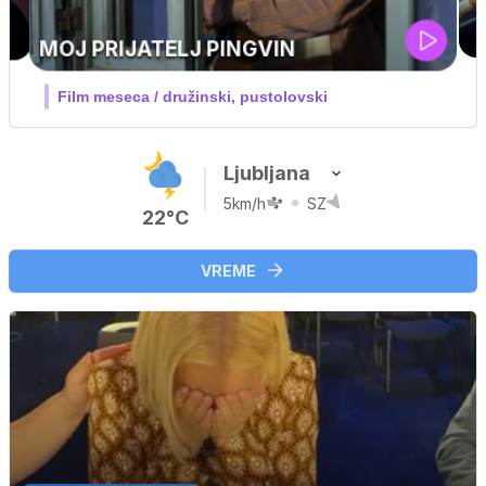
UEFA SUPERPOKAL
V živo na VOYO: sreda ob 20.30
Ljubljana
5km/h
SZ
22°C
VREME