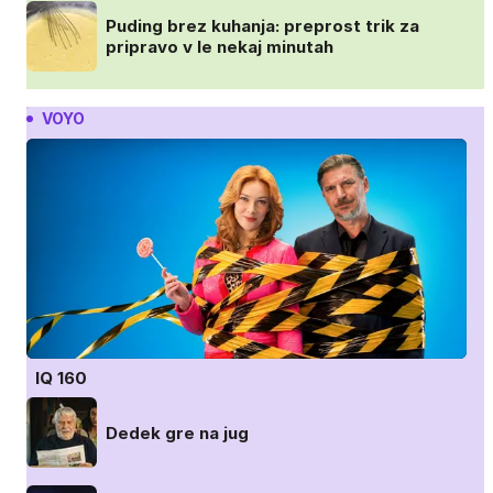
Puding brez kuhanja: preprost trik za
pripravo v le nekaj minutah
VOYO
IQ 160
Dedek gre na jug