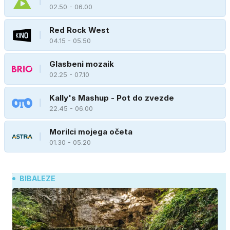
02.50 - 06.00
Red Rock West
04.15 - 05.50
Glasbeni mozaik
02.25 - 07.10
Kally's Mashup - Pot do zvezde
22.45 - 06.00
Morilci mojega očeta
01.30 - 05.20
BIBALEZE