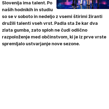
Slovenija ima talent. Po
naših hodnikih in studiu
so se v soboto in nedeljo z vsemi štirimi žiranti
družili talenti vseh vrst. Padla sta že kar dva
zlata gumba, zato sploh ne čudi odlično
razpoloženje med občinstvom, ki je iz prve vrste
spremljalo ustvarjanje nove sezone.