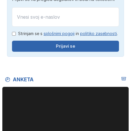
Strinjam se s
splošnimi pogoji
in
politiko zasebnosti
.
Prijavi se
ANKETA