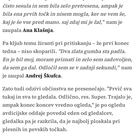
čisto sesula in sem bila zelo pretresena, ampak je
bila ena prvih točk in nisem mogla, ker ne vem še,
kaj je še vse pred mano. saj zdaj mi je žal,"
nam je
zaupala
Ana Klašnja
.
Pa kljub temu žiranti pri pritiskanju – že prvi konec
tedna – niso skoparili.
"Dva zlata gumba sta padla.
En je bil moj, moram priznati in zelo sem zadovoljen,
da sem ga dal. Odločil sem se v zadnji sekundi,"
nam
je zaupal
Andrej Škufca
.
Zato tudi odzivi občinstva ne presenečajo. "Prvič sva
tukaj in sva to gledala. Odlično, res. Super. Trajalo je,
ampak konec koncev vredno ogleda," je po ogledu
avdicijske oddaje povedal eden od gledalcev,
gledalka pa je razkrila, da je najbolj ploskala pri
plesnih in pevskih točkah.