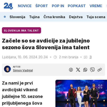
NOVICE
ŠPORT
POP IN
POPKAST
VREME
Slovenija
Tujina
Črna kronika
Dejstva
Tuja scena
SLOVENIJA IMA TALENT
Začele so se avdicije za jubilejno
sezono šova Slovenija ima talent
Ljubljana, 10. 06. 2024 20.34
2 min branja
3
AVTOR:
Simon Vadnjal
Za nami je prvi
avdicijski vikend
jubilejne 10. sezone
priljubljenega šova