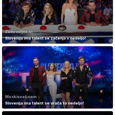
Zadovoljna.si
Slovenija ima talent se začenja v nedeljo!
Moskisvet.com
Slovenija ima talent se vrača to nedeljo!