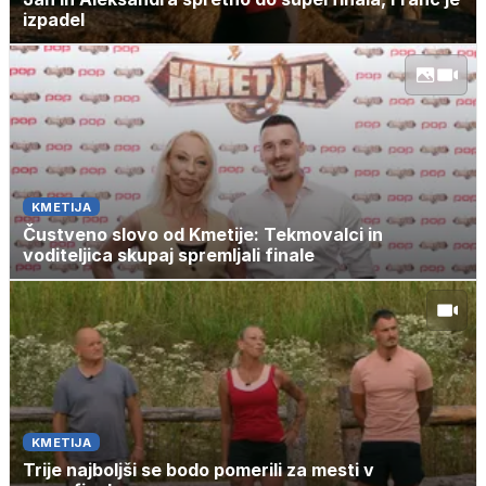
izpadel
KMETIJA
Čustveno slovo od Kmetije: Tekmovalci in
voditeljica skupaj spremljali finale
KMETIJA
Trije najboljši se bodo pomerili za mesti v