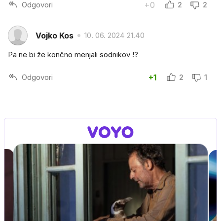
Odgovori
+0
2
2
Vojko Kos
10. 06. 2024 21.40
Pa ne bi že končno menjali sodnikov !?
Odgovori
+1
2
1