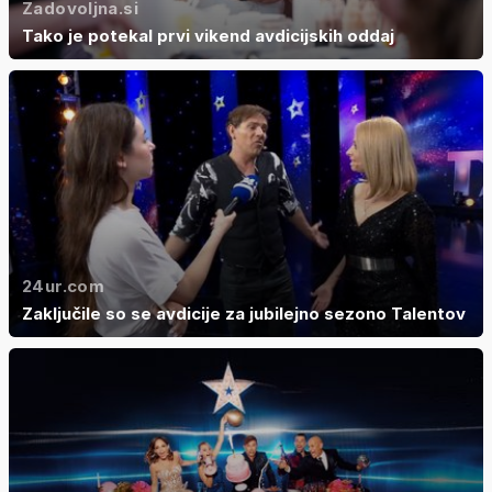
Zadovoljna.si
Tako je potekal prvi vikend avdicijskih oddaj
24ur.com
Zaključile so se avdicije za jubilejno sezono Talentov