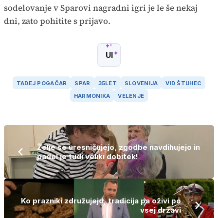
sodelovanje v Sparovi nagradni igri je le še nekaj
dni, zato pohitite s prijavo.
UI
TADEJ POGAČAR
SPAR
35LET
SLOVENIJA
VID ŠTUHEC
HARMONIKA
VELENJE
Želje se uresničujejo, zgodbe navdihujejo in
padel je tudi veliki dobitek!
Ko prazniki združujejo, tradicija pa oživi po
vsej državi