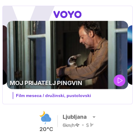
UEFA SUPERPOKAL
V živo na VOYO: sreda ob 20.30
Ljubljana
6km/h
S
20°C