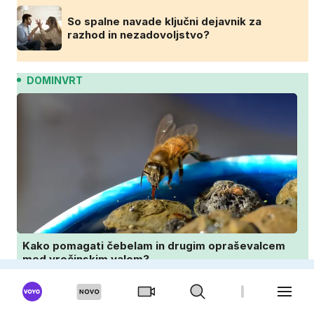
So spalne navade ključni dejavnik za
razhod in nezadovoljstvo?
DOMINVRT
Kako pomagati čebelam in drugim opraševalcem
med vročinskim valom?
Zakaj vaš paradižnik propada? Ena napaka
lahko uniči rastline – tako jih rešite