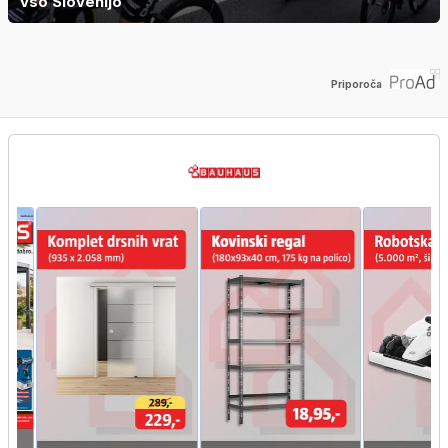
vso Slovenijo
Priporoča