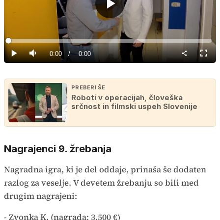
Predvajaj
Loaded
:
0%
Current
0:00
/
Duration
0:00
Predvajaj
Tiho
Celoz
način
Time
PREBERI ŠE
Roboti v operacijah, človeška
srčnost in filmski uspeh Slovenije
Nagrajenci 9. žrebanja
Nagradna igra, ki je del oddaje, prinaša še dodaten
razlog za veselje. V devetem žrebanju so bili med
drugim nagrajeni:
- Zvonka K. (nagrada: 3.500 €)