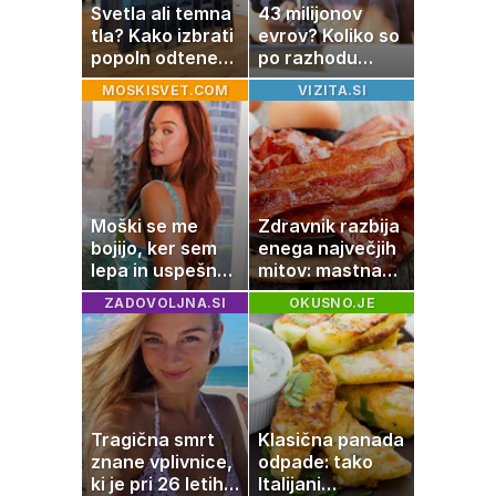
Svetla ali temna
43 milijonov
tla? Kako izbrati
evrov? Koliko so
popoln odtenek
po razhodu
za vaš dom
zahtevale ali
MOSKISVET.COM
VIZITA.SI
prejele
partnerice
športnih
zvezdnikov
Moški se me
Zdravnik razbija
bojijo, ker sem
enega največjih
lepa in uspešna:
mitov: mastna
Misica razkrila,
jetra ne
ZADOVOLJNA.SI
OKUSNO.JE
zakaj je še
nastanejo zaradi
vedno samska
slanine, temveč
zaradi živila, ki
ga imamo vsi
radi
Tragična smrt
Klasična panada
znane vplivnice,
odpade: tako
ki je pri 26 letih
Italijani