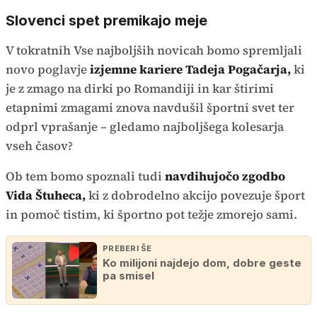
Slovenci spet premikajo meje
V tokratnih Vse najboljših novicah bomo spremljali
novo poglavje
izjemne kariere Tadeja Pogačarja,
ki
je z zmago na dirki po Romandiji in kar štirimi
etapnimi zmagami znova navdušil športni svet ter
odprl vprašanje – gledamo najboljšega kolesarja
vseh časov?
Ob tem bomo spoznali tudi
navdihujočo zgodbo
Vida Štuheca,
ki z dobrodelno akcijo povezuje šport
in pomoč tistim, ki športno pot težje zmorejo sami.
PREBERI ŠE
Ko milijoni najdejo dom, dobre geste
pa smisel