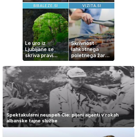
izgubila boj z
pripravijo
BIBALEZE.SI
VIZITA.SI
boleznijo
slastne ocvrte
bučke
Le uro iz
Skrivnost
Ljubljane se
lahkotnega
skriva pravi
poletnega žara,
naravni čudež:
po katerem ne
izlet, ki bo
boste
navdušil otroke
potrebovali
popoldanskega
spanca
Spektakularni neuspeh Cie: pijani agenti v rokah
albanske tajne službe