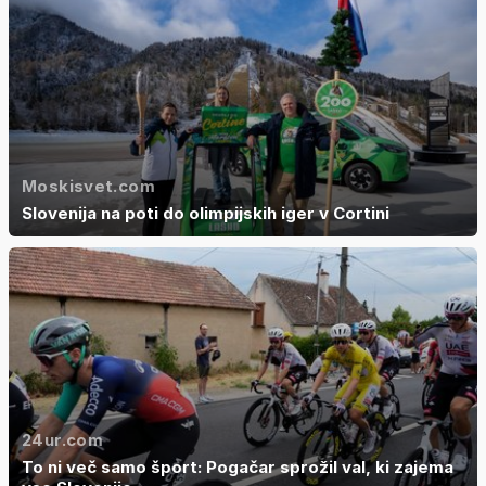
Moskisvet.com
Slovenija na poti do olimpijskih iger v Cortini
24ur.com
To ni več samo šport: Pogačar sprožil val, ki zajema