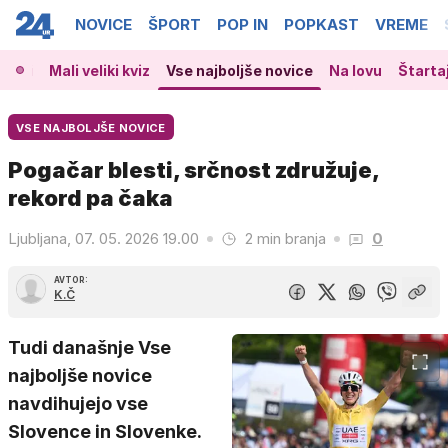
NOVICE
ŠPORT
POP IN
POPKAST
VREME
a kri
Mali veliki kviz
Vse najboljše novice
Na lovu
Štartaj
VSE NAJBOLJŠE NOVICE
Pogačar blesti, srčnost združuje,
rekord pa čaka
Ljubljana, 07. 05. 2026 19.00
2 min branja
0
AVTOR:
K.Č
Tudi današnje Vse
najboljše novice
navdihujejo vse
Slovence in Slovenke.