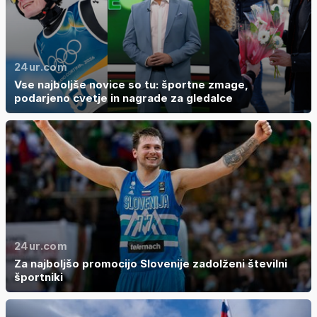
24ur.com
Vse najboljše novice so tu: športne zmage,
podarjeno cvetje in nagrade za gledalce
24ur.com
Za najboljšo promocijo Slovenije zadolženi številni
športniki