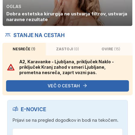
OGLAS
Dobra estetska kirurgija ne ustvarja filtrov, ustvarja
naravne rezultate
STANJE NA CESTAH
NESREČE
(1)
ZASTOJI
(0)
OVIRE
(15)
A2, Karavanke - Ljubljana, priključek Naklo -
priključek Kranj zahod v smeri Ljubljane,
prometna nesreča, zaprt vozni pas.
VEČ O CESTAH
E-NOVICE
Prijavi se na pregled dogodkov in bodi na tekočem.