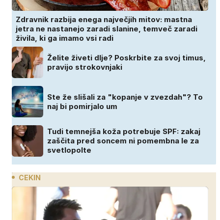
Zdravnik razbija enega največjih mitov: mastna
jetra ne nastanejo zaradi slanine, temveč zaradi
živila, ki ga imamo vsi radi
Želite živeti dlje? Poskrbite za svoj timus,
pravijo strokovnjaki
Ste že slišali za "kopanje v zvezdah"? To
naj bi pomirjalo um
Tudi temnejša koža potrebuje SPF: zakaj
zaščita pred soncem ni pomembna le za
svetlopolte
CEKIN