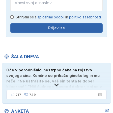
Strinjam se s
splošnimi pogoji
in
politiko zasebnosti
.
Prijavi se
ŠALA DNEVA
Oče v porodnišnici nestrpno čaka na rojstvo
svojega sina. Končno se prikaže ginekolog in mu
reče: "Ne ustrašite se, vaš sin tehta le dober
kilogram!" "Nič čudnega, gospod doktor, saj se z
ženo poznava šele tri mesece."
717
739
ANKETA