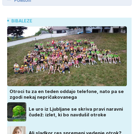
Polesom
BIBALEZE
Otroci tu za en teden oddajo telefone, nato pa se
zgodi nekaj nepričakovanega
Le uro iz Ljubljane se skriva pravi naravni
čudež: izlet, ki bo navdušil otroke
Ali sladkor res spremeni vedenje otrok?