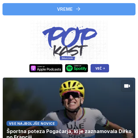
VREME
VSE NAJBOLJŠE NOVICE
Športna poteza Pogačarja, ki je zaznamovala Dirko
po Franciji