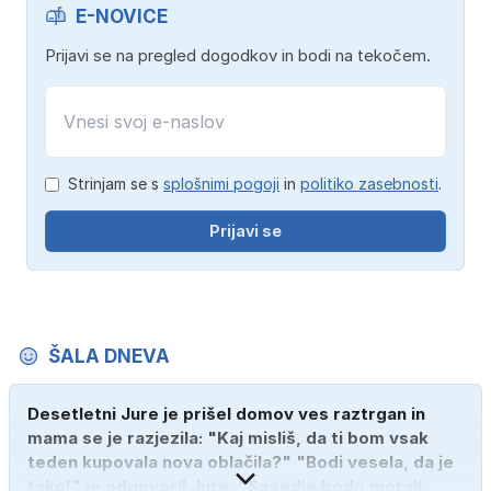
E-NOVICE
Prijavi se na pregled dogodkov in bodi na tekočem.
Strinjam se s
splošnimi pogoji
in
politiko zasebnosti
.
Prijavi se
ŠALA DNEVA
Desetletni Jure je prišel domov ves raztrgan in
mama se je razjezila: "Kaj misliš, da ti bom vsak
teden kupovala nova oblačila?" "Bodi vesela, da je
tako!" je odgovoril Jure. "Sosedje bodo morali