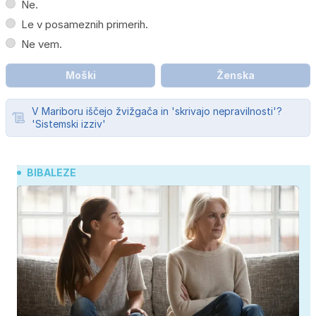
Ne.
Le v posameznih primerih.
Ne vem.
Moški
Ženska
V Mariboru iščejo žvižgača in 'skrivajo nepravilnosti'?
'Sistemski izziv'
BIBALEZE