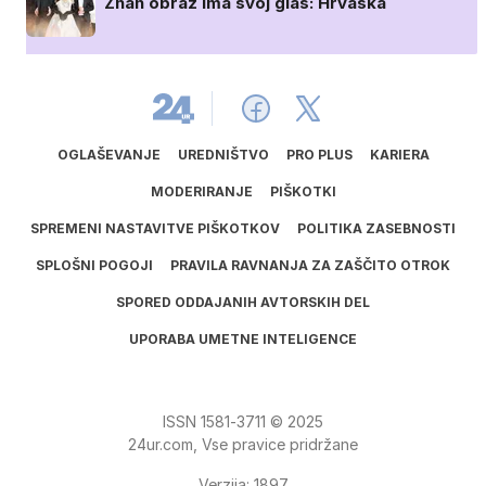
Znan obraz ima svoj glas: Hrvaška
OGLAŠEVANJE
UREDNIŠTVO
PRO PLUS
KARIERA
MODERIRANJE
PIŠKOTKI
SPREMENI NASTAVITVE PIŠKOTKOV
POLITIKA ZASEBNOSTI
SPLOŠNI POGOJI
PRAVILA RAVNANJA ZA ZAŠČITO OTROK
SPORED ODDAJANIH AVTORSKIH DEL
UPORABA UMETNE INTELIGENCE
ISSN
1581
‑
3711
© 2025
24ur.com, Vse pravice pridržane
Verzija: 1897