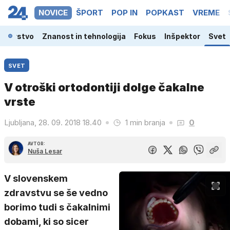
NOVICE
ŠPORT
POP IN
POPKAST
VREME
odarstvo
Znanost in tehnologija
Fokus
Inšpektor
Svet
SVET
V otroški ortodontiji dolge čakalne
vrste
Ljubljana, 28. 09. 2018 18.40
1 min branja
0
AVTOR:
Nuša Lesar
V slovenskem
zdravstvu se še vedno
borimo tudi s čakalnimi
dobami, ki so sicer