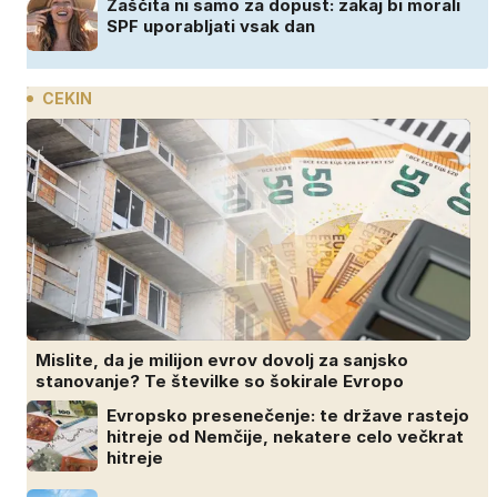
Zaščita ni samo za dopust: zakaj bi morali
SPF uporabljati vsak dan
CEKIN
Mislite, da je milijon evrov dovolj za sanjsko
stanovanje? Te številke so šokirale Evropo
Evropsko presenečenje: te države rastejo
hitreje od Nemčije, nekatere celo večkrat
hitreje