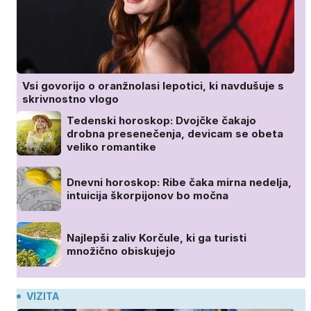
Vsi govorijo o oranžnolasi lepotici, ki navdušuje s
skrivnostno vlogo
Tedenski horoskop: Dvojčke čakajo
drobna presenečenja, devicam se obeta
veliko romantike
Dnevni horoskop: Ribe čaka mirna nedelja,
intuicija škorpijonov bo močna
Najlepši zaliv Korčule, ki ga turisti
množično obiskujejo
VIZITA