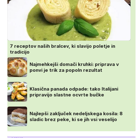
7 receptov naših bralcev, ki slavijo poletje in
tradicijo
Najmehkejši domači kruhki: priprava v
ponvi je trik za popoln rezultat
Klasična panada odpade: tako Italijani
pripravijo slastne ocvrte bučke
Najlepši zaključek nedeljskega kosila: 8
sladic brez peke, ki se jih vsi veselijo