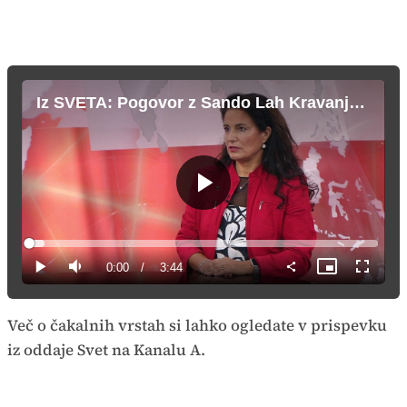
Iz SVETA: Pogovor z Sando Lah Kravanja o čakalnih vrstah
Predvajaj
Loaded
:
4.43%
Current
0:00
/
Duration
3:44
Predvajaj
Tiho
Slika
Celozas
v
način
sliki
Time
Več o čakalnih vrstah si lahko ogledate v prispevku
iz oddaje Svet na Kanalu A.