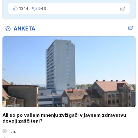
kupiti novega sina, tako sem ga prebutal!"
1314
543
ANKETA
Ali so po vašem mnenju žvižgači v javnem zdravstvu
dovolj zaščiteni?
Da.