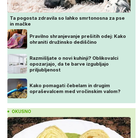
Ta pogosta zdravila so lahko smrtonosna za pse
in mačke
Pravilno shranjevanje prešitih odej: Kako
ohraniti družinsko dediščino
Razmišljate o novi kuhinji? Oblikovalci
opozarjajo, da te barve izgubljajo
priljubljenost
Kako pomagati čebelam in drugim
opraševalcem med vročinskim valom?
OKUSNO