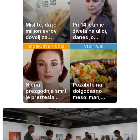
visokega
holesterola
Mislite, da je
Pri 14 letih je
milijon evrov
živela na ulici,
dovolj za
danes jo
sanjsko
občuduje ves
MOSKISVET.COM
VIZITA.SI
stanovanje? Te
svet
številke so
šokirale Evropo
Njena
Pozabite na
prezgodnja smrt
dolgočasno
je pretresla
meso: manj
modni svet: za
maščobe, več
slavo se je
svežine
skrivala
tragedija