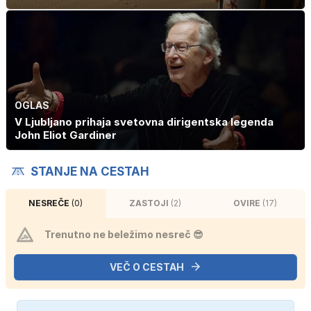
OGLAS
V Ljubljano prihaja svetovna dirigentska legenda
John Eliot Gardiner
STANJE NA CESTAH
NESREČE
(0)
ZASTOJI
(2)
OVIRE
(17)
Trenutno ne beležimo nesreč 😎
VEČ O CESTAH