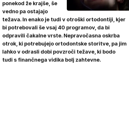
ponekod že krajše, še
vedno pa ostajajo
težava. In enako je tudi v otroški ortodontiji, kjer
bi potrebovali še vsaj 40 programov, da bi
odpravili čakalne vrste. Nepravočasna oskrba
otrok, ki potrebujejo ortodontske storitve, pa jim
lahko v odrasli dobi povzroči težave, ki bodo
tudi s finančnega vidika bolj zahtevne.