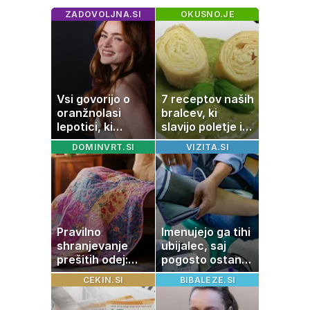
ZADOVOLJNA.SI
OKUSNO.JE
Vsi govorijo o
7 receptov naših
oranžnolasi
bralcev, ki
lepotici, ki
slavijo poletje in
navdušuje s
tradicijo
DOMINVRT.SI
VIZITA.SI
skrivnostno
vlogo
Pravilno
Imenujejo ga tihi
shranjevanje
ubijalec, saj
prešitih odej:
pogosto ostane
Kako ohraniti
neopažen:
CEKIN.SI
BIBALEZE.SI
družinsko
nenavadni
dediščino
simptomi