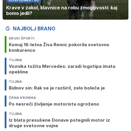
GOSPODARSTVO
Krave v zakol, klavnice na robu zmogljivosti: kaj
bomo jedli?
NAJBOLJ BRANO
DRUGI ŠPORTI
Komaj 16-letna Živa Remic pokorila svetovno
konkurenco
TUJINA
Voznika tožita Mercedes: zaradi logotipa imata
opekline
TUJINA
Bidnov sin: Rak se je razširil, zelo boleče je
ČRNA KRONIKA
Po nesreči življenje motorista ogroženo
TUJINA
Iz blata presušene Donave potegnili motor iz
druge svetovne vojne