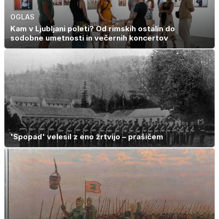
OGLAS
Kam v Ljubljani poleti? Od rimskih ostalin do
sodobne umetnosti in večernih koncertov
'Spopad' velesil z eno žrtvijo – prašičem