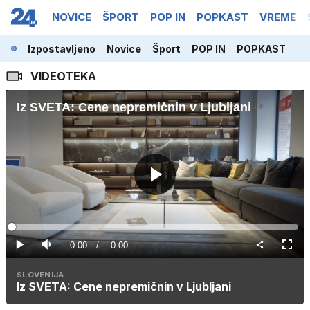
NOVICE
ŠPORT
POP IN
POPKAST
VREME
Izpostavljeno
Novice
Šport
POP IN
POPKAST
VIDEOTEKA
Iz SVETA: Cene nepremičnin v Ljubljani
Predvajaj
Loaded
:
0%
Current
0:00
/
Duration
0:00
Predvajaj
Tiho
Celoz
način
Time
SLOVENIJA
Iz SVETA: Cene nepremičnin v Ljubljani