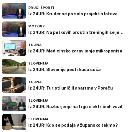
MUVIT
DRUGI ŠPORTI
Iz 24UR: Kruder se po solo projektih loteva
visokih smeri s klasičnim varovanjem
MOTOGP
Iz 24UR: Na petkovih prostih treningih se je
najbolje odrezal Marco Bezzecchi
TUJINA
Iz 24UR: Medicinsko zdravljenje mikropenisa
SLOVENIJA
Iz 24UR: Slovenijo pesti huda suša
TUJINA
Iz 24UR: Turisti uničili apartma v Poreču
SLOVENIJA
Iz 24UR: Razburjenje na trgu električnih vozil
SLOVENIJA
Iz 24UR: Kdo se podaja v župansko tekmo?