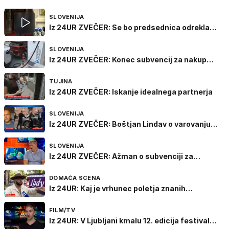
SLOVENIJA
Iz 24UR ZVEČER: Se bo predsednica odrekla
varovanju?
SLOVENIJA
Iz 24UR ZVEČER: Konec subvencij za nakup
električnih vozil
TUJINA
Iz 24UR ZVEČER: Iskanje idealnega partnerja
SLOVENIJA
Iz 24UR ZVEČER: Boštjan Lindav o varovanju
predsednice
SLOVENIJA
Iz 24UR ZVEČER: Ažman o subvenciji za
električna vozila
DOMAČA SCENA
Iz 24UR: Kaj je vrhunec poletja znanih
Slovencev?
FILM/TV
Iz 24UR: V Ljubljani kmalu 12. edicija festivala