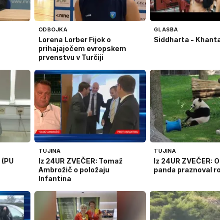
ODBOJKA
GLASBA
Lorena Lorber Fijok o
Siddharta - Khant
prihajajočem evropskem
prvenstvu v Turčiji
TUJINA
TUJINA
 (PU
Iz 24UR ZVEČER: Tomaž
Iz 24UR ZVEČER: O
Ambrožič o položaju
panda praznoval ro
Infantina