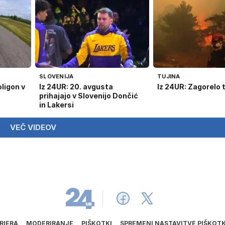
SLOVENIJA
TUJINA
ligon v
Iz 24UR: 20. avgusta
Iz 24UR: Zagorelo tu
prihajajo v Slovenijo Dončić
in Lakersi
VEČ VIDEOV
RIERA
MODERIRANJE
PIŠKOTKI
SPREMENI NASTAVITVE PIŠKOT