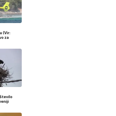
 (Vir:
vo za
število
veniji