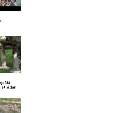
a
rjaški
jstni dan