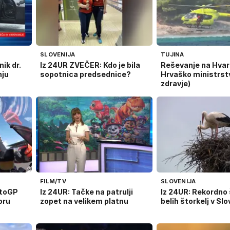
SLOVENIJA
TUJINA
ik dr.
Iz 24UR ZVEČER: Kdo je bila
Reševanje na Hvaru
nju
sopotnica predsednice?
Hrvaško ministrst
zdravje)
FILM/TV
SLOVENIJA
otoGP
Iz 24UR: Tačke na patrulji
Iz 24UR: Rekordno 
oru
zopet na velikem platnu
belih štorkelj v Slo