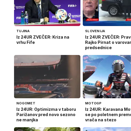
TUJINA
SLOVENIJA
Iz 24UR ZVEČER: Kriza na
Iz 24UR ZVEČER: Pravn
vrhu Fife
Rajko Pirnat o varova
predsednice
NOGOMET
MOTOGP
Iz 24UR: Optimizma v taboru
Iz 24UR: Karavana M
Parižanov pred novo sezono
se po poletnem prem
ne manjka
vrača na stezo