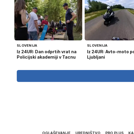
SLOVENIJA
SLOVENIJA
Iz 24UR: Dan odprtih vrat na
Iz 24UR: Avto-moto po
Policijski akademiji v Tacnu
Ljubljani
OGLAŠEVANJE
UREDNIŠTVO
PRO PLUS
KA