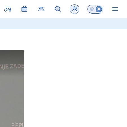
Preklopi barvni na
ZIN