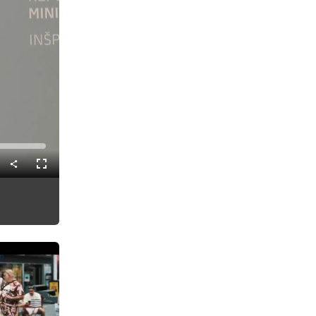
Celozaslonski
način