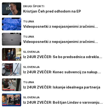
veliko nagrado Velike Britanije
DRUGI ŠPORTI
Kristjan Čeh pred odhodom na EP
TUJINA
Videoposnetki z nepojasnjenimi zračnimi
pojavi
TUJINA
Videoposnetki z nepojasnjenimi zračnimi
pojavi
SLOVENIJA
Iz 24UR ZVEČER: Se bo predsednica odrekla
varovanju?
SLOVENIJA
Iz 24UR ZVEČER: Konec subvencij za nakup
električnih vozil
TUJINA
Iz 24UR ZVEČER: Iskanje idealnega partnerja
SLOVENIJA
Iz 24UR ZVEČER: Boštjan Lindav o varovanju
predsednice