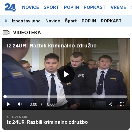
NOVICE
ŠPORT
POP IN
POPKAST
VREME
Izpostavljeno
Novice
Šport
POP IN
POPKAST
VIDEOTEKA
Iz 24UR: Razbili kriminalno združbo
Predvajaj
Loaded
:
0%
Current
0:00
/
Duration
0:00
Predvajaj
Tiho
Celoz
način
Time
SLOVENIJA
Iz 24UR: Razbili kriminalno združbo