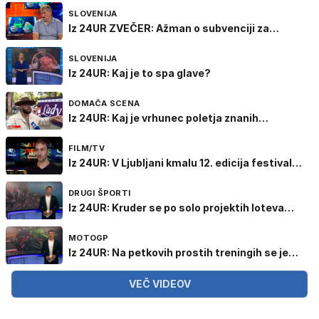
SLOVENIJA
Iz 24UR ZVEČER: Ažman o subvenciji za
električna vozila
SLOVENIJA
Iz 24UR: Kaj je to spa glave?
DOMAČA SCENA
Iz 24UR: Kaj je vrhunec poletja znanih
Slovencev?
FILM/TV
Iz 24UR: V Ljubljani kmalu 12. edicija festivala
MUVIT
DRUGI ŠPORTI
Iz 24UR: Kruder se po solo projektih loteva
visokih smeri s klasičnim varovanjem
MOTOGP
Iz 24UR: Na petkovih prostih treningih se je
najbolje odrezal Marco Bezzecchi
VEČ VIDEOV