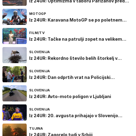
Iz 24UR: Optimizma v taboru Parižanov pred
novo sezono ne manjka
MOTOGP
Iz 24UR: Karavana MotoGP se po poletnem
premoru vrača na stezo
FILM/TV
Iz 24UR: Tačke na patrulji zopet na velikem
platnu
SLOVENIJA
Iz 24UR: Rekordno število belih štorkelj v
Sloveniji
SLOVENIJA
Iz 24UR: Dan odprtih vrat na Policijski
akademiji v Tacnu
SLOVENIJA
Iz 24UR: Avto-moto poligon v Ljubljani
SLOVENIJA
Iz 24UR: 20. avgusta prihajajo v Slovenijo
Dončić in Lakersi
TUJINA
Iz 24UR: Zagorelo tudi v Srbiji