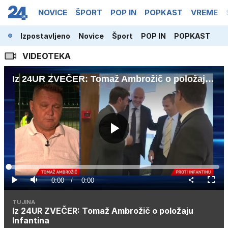
NOVICE
ŠPORT
POP IN
POPKAST
VREME
Izpostavljeno
Novice
Šport
POP IN
POPKAST
VIDEOTEKA
Iz 24UR ZVEČER: Tomaž Ambrožič o položaju Infantina
Predvajaj
Loaded
:
0%
Current
0:00
/
Duration
0:00
Predvajaj
Tiho
Celoz
način
Time
TUJINA
Iz 24UR ZVEČER: Tomaž Ambrožič o položaju
Infantina