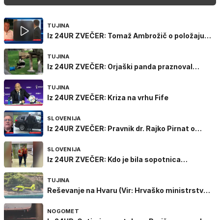
TUJINA
Iz 24UR ZVEČER: Tomaž Ambrožič o položaju
Infantina
TUJINA
Iz 24UR ZVEČER: Orjaški panda praznoval
rojstni dan
TUJINA
Iz 24UR ZVEČER: Kriza na vrhu Fife
SLOVENIJA
Iz 24UR ZVEČER: Pravnik dr. Rajko Pirnat o
varovanju predsednice
SLOVENIJA
Iz 24UR ZVEČER: Kdo je bila sopotnica
predsednice?
TUJINA
Reševanje na Hvaru (Vir: Hrvaško ministrstvo
za zdravje)
NOGOMET