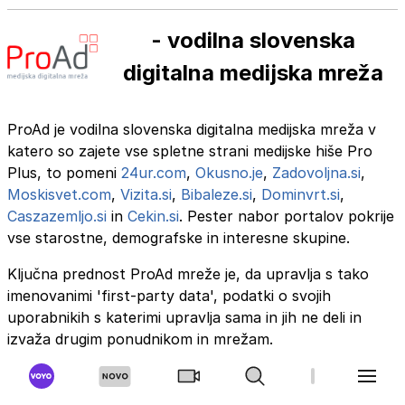
- vodilna slovenska
digitalna medijska mreža
ProAd je vodilna slovenska digitalna medijska mreža v
katero so zajete vse spletne strani medijske hiše Pro
Plus, to pomeni
24ur.com
,
Okusno.je
,
Zadovoljna.si
,
Moskisvet.com
,
Vizita.si
,
Bibaleze.si
,
Dominvrt.si
,
Caszazemljo.si
in
Cekin.si
. Pester nabor portalov pokrije
vse starostne, demografske in interesne skupine.
Ključna prednost ProAd mreže je, da upravlja s tako
imenovanimi 'first-party data', podatki o svojih
uporabnikih s katerimi upravlja sama in jih ne deli in
izvaža drugim ponudnikom in mrežam.
ProAd
mesečno doseže več kot milijon Slovencev in
oglaševalcem omogoča: