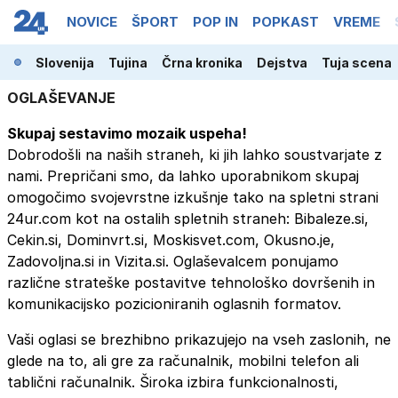
NOVICE
ŠPORT
POP IN
POPKAST
VREME
Slovenija
Tujina
Črna kronika
Dejstva
Tuja scena
OGLAŠEVANJE
Skupaj sestavimo mozaik uspeha!
Dobrodošli na naših straneh, ki jih lahko soustvarjate z
nami. Prepričani smo, da lahko uporabnikom skupaj
omogočimo svojevrstne izkušnje tako na spletni strani
24ur.com kot na ostalih spletnih straneh: Bibaleze.si,
Cekin.si, Dominvrt.si, Moskisvet.com, Okusno.je,
Zadovoljna.si in Vizita.si. Oglaševalcem ponujamo
različne strateške postavitve tehnološko dovršenih in
komunikacijsko pozicioniranih oglasnih formatov.
Vaši oglasi se brezhibno prikazujejo na vseh zaslonih, ne
glede na to, ali gre za računalnik, mobilni telefon ali
tablični računalnik. Široka izbira funkcionalnosti,