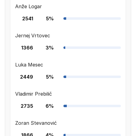
Anže Logar
2541
5%
Jernej Vrtovec
1366
3%
Luka Mesec
2449
5%
Vladimir Prebilič
2735
6%
Zoran Stevanović
1866
4%