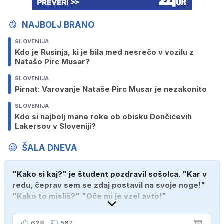
NAJBOLJ BRANO
SLOVENIJA
Kdo je Rusinja, ki je bila med nesrečo v vozilu z
Natašo Pirc Musar?
SLOVENIJA
Pirnat: Varovanje Nataše Pirc Musar je nezakonito
SLOVENIJA
Kdo si najbolj mane roke ob obisku Dončićevih
Lakersov v Sloveniji?
ŠALA DNEVA
"Kako si kaj?" je študent pozdravil sošolca. "Kar v
redu, čeprav sem se zdaj postavil na svoje noge!"
"Kako to misliš?" "Oče mi je vzel avto!"
628
567