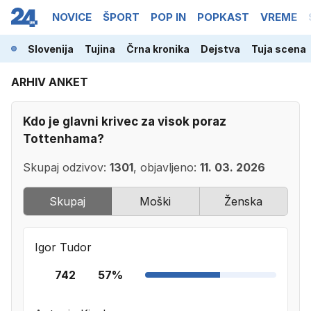
NOVICE
ŠPORT
POP IN
POPKAST
VREME
Slovenija
Tujina
Črna kronika
Dejstva
Tuja scena
ARHIV ANKET
Kdo je glavni krivec za visok poraz
Tottenhama?
Skupaj odzivov:
1301
, objavljeno:
11. 03. 2026
Skupaj
Moški
Ženska
Igor Tudor
742
57%