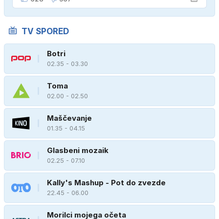
TV SPORED
Botri
02.35 - 03.30
Toma
02.00 - 02.50
Maščevanje
01.35 - 04.15
Glasbeni mozaik
02.25 - 07.10
Kally's Mashup - Pot do zvezde
22.45 - 06.00
Morilci mojega očeta