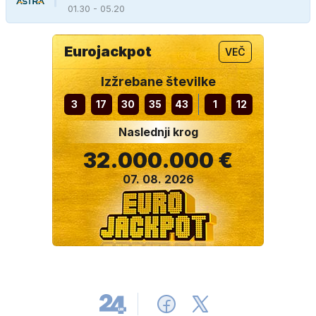
01.30 - 05.20
Eurojackpot
VEČ
Izžrebane številke
3
17
30
35
43
1
12
Naslednji krog
32.000.000 €
07. 08. 2026